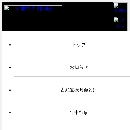
TOP
/
お知らせ
/
明治神宮奉納日本古武道大会 2019-11-3 報告
/
IMG_9167
トップ
2019年11月03日
お知らせ
IMG_9167
古武道振興会とは
年中行事