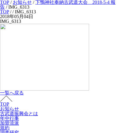
TOP
/
お知らせ
/
下鴨神社奉納古武道大会 2018-5-4 報
告
/
IMG_6313
TOP
/
/ IMG_6313
2018年05月04日
IMG_6313
一覧へ戻る
TOP
お知らせ
古武道振興会とは
年中行事
加盟流派
規約
調査研究