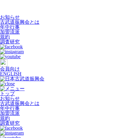
お知らせ
古武道振興会とは
年中行事
加盟流派
規約
調査研究
会員向け
ENGLISH
トップ
お知らせ
古武道振興会とは
年中行事
加盟流派
規約
調査研究