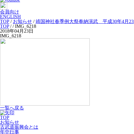
会員向け
ENGLISH
TOP
/
お知らせ
/
靖国神社春季例大祭奉納演武 平成30年4月2
TOP
/
/ IMG_6218
2018年04月23日
IMG_6218
一覧へ戻る
TOP
お知らせ
古武道振興会とは
年中行事