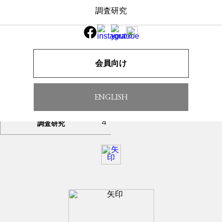
調査研究
一覧へ戻る
TOP
お知らせ
会員向け
古武道振興会とは
年中行事
ENGLISH
加盟流派
規約
調査研究