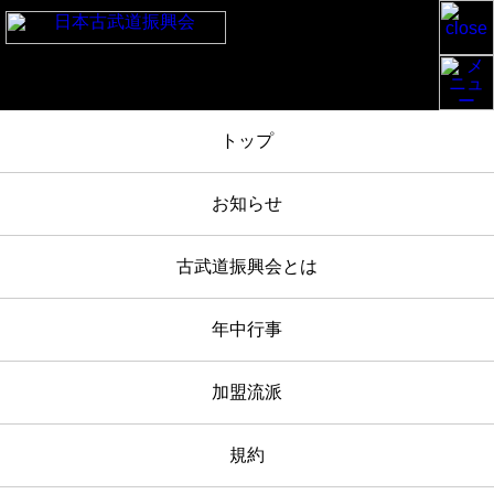
TOP
/
加盟流派
/
mori_tomoyoshi
トップ
2024年11月06日
お知らせ
mori_tomoyoshi
古武道振興会とは
年中行事
加盟流派
規約