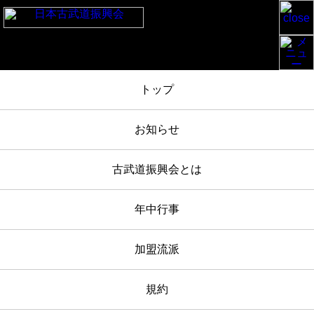
TOP
/
お知らせ
/
新年懇親会(2026-1-24)報告
/
IMG_2664
トップ
2026年01月25日
お知らせ
IMG_2664
古武道振興会とは
年中行事
加盟流派
規約