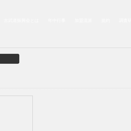
古武道振興会とは
年中行事
加盟流派
規約
調査