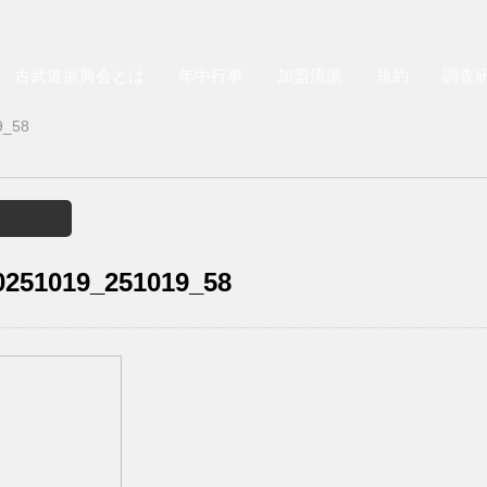
古武道振興会とは
年中行事
加盟流派
規約
調査
9_58
251019_251019_58