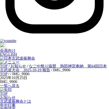
会員向け
ENGLISH
TOP
/
お知らせ
/
なごや祭り協賛 熱田神宮奉納 第64回日本
古武道大会 2025-10-19 報告
/
IMG_9906
TOP
/
/ IMG_9906
2025年10月25日
IMG_9906
一覧へ戻る
TOP
お知らせ
古武道振興会とは
年中行事