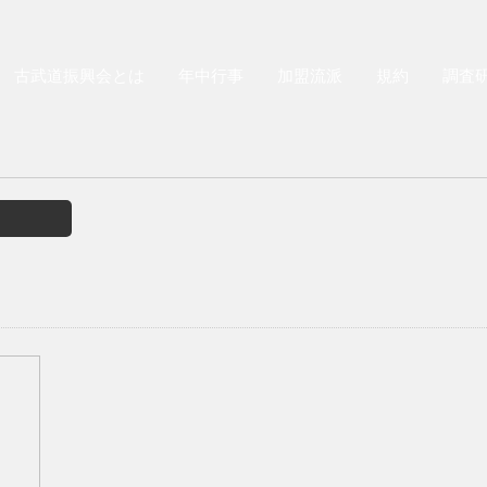
古武道振興会とは
年中行事
加盟流派
規約
調査