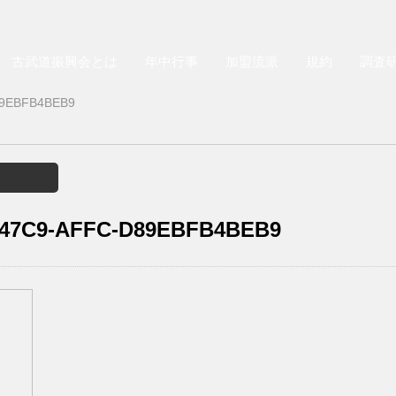
古武道振興会とは
年中行事
加盟流派
規約
調査
89EBFB4BEB9
-47C9-AFFC-D89EBFB4BEB9