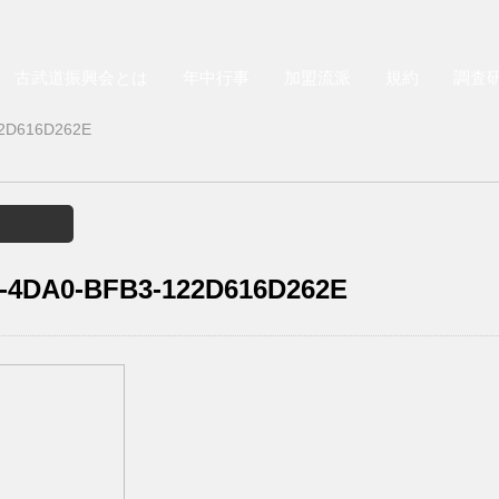
古武道振興会とは
年中行事
加盟流派
規約
調査
22D616D262E
-4DA0-BFB3-122D616D262E