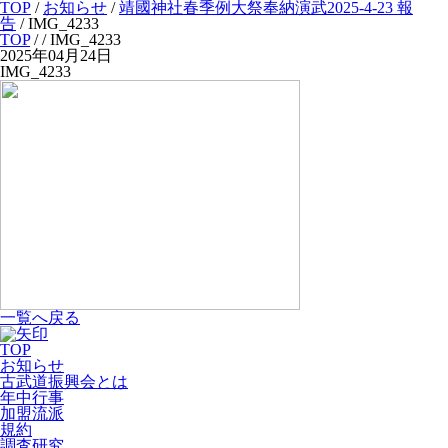
TOP
/
お知らせ
/
靖國神社春季例大祭奉納演武2025-4-23 報
告
/
IMG_4233
TOP
/
/ IMG_4233
2025年04月24日
IMG_4233
一覧へ戻る
TOP
お知らせ
古武道振興会とは
年中行事
加盟流派
規約
調査研究