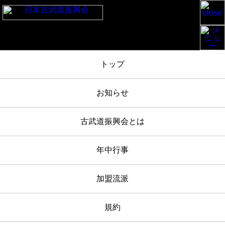
TOP
/
お知らせ
/
靖國神社春季例大祭奉納演武2025-4-23 報告
/
IMG_4220
トップ
2025年04月24日
お知らせ
IMG_4220
古武道振興会とは
年中行事
加盟流派
規約