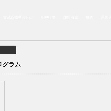
古武道振興会とは
年中行事
加盟流派
規約
調査
プログラム