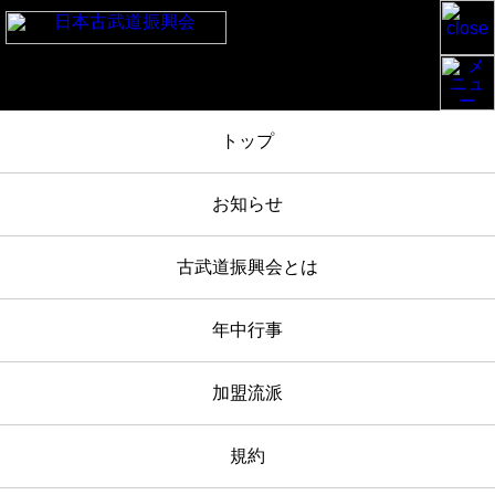
TOP
/
お知らせ
/
明治神宮奉納日本古武道大会 2024-11-3 報告
/
IMG_5788
トップ
2024年11月03日
お知らせ
IMG_5788
古武道振興会とは
年中行事
加盟流派
規約