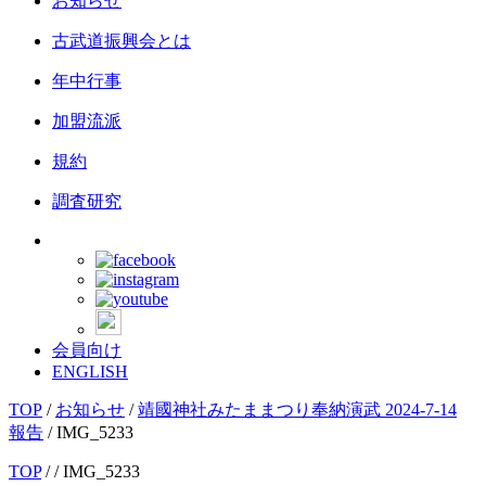
お知らせ
古武道振興会とは
年中行事
加盟流派
規約
調査研究
会員向け
ENGLISH
TOP
/
お知らせ
/
靖國神社みたままつり奉納演武 2024-7-14
報告
/
IMG_5233
TOP
/
/ IMG_5233