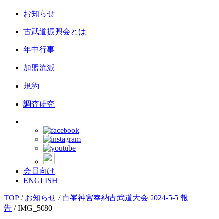
お知らせ
古武道振興会とは
年中行事
加盟流派
規約
調査研究
会員向け
ENGLISH
TOP
/
お知らせ
/
白峯神宮奉納古武道大会 2024-5-5 報
告
/
IMG_5080