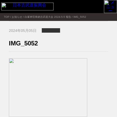
TOP
/
お知らせ
/
白峯神宮奉納古武道大会 2024-5-5 報告
/
IMG_5052
2024年05月05日
IMG_5052