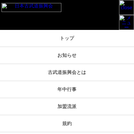
TOP
/
お知らせ
/
靖国神社春季例大祭奉納演武 2024-4-23 報告
/
IMG_4930
トップ
2024年04月23日
お知らせ
IMG_4930
古武道振興会とは
年中行事
加盟流派
規約