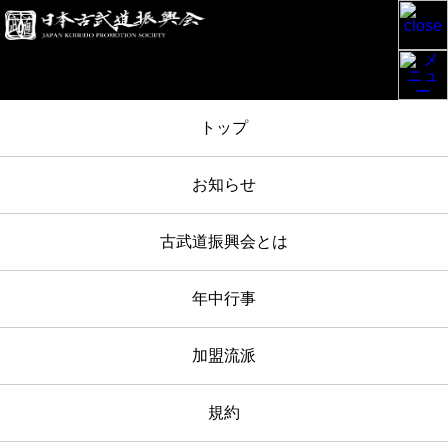
TOP
/
お知らせ
/
明治神宮奉納日本古武道大会 2023-11-3 報告
/
IMG_4160
トップ
2023年11月03日
お知らせ
IMG_4160
古武道振興会とは
年中行事
加盟流派
規約