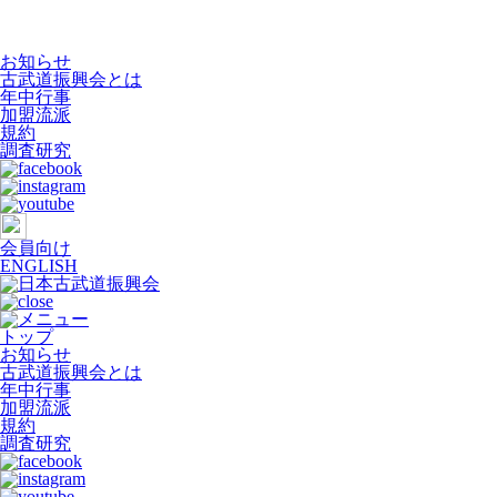
お知らせ
古武道振興会とは
年中行事
加盟流派
規約
調査研究
会員向け
ENGLISH
トップ
お知らせ
古武道振興会とは
年中行事
加盟流派
規約
調査研究