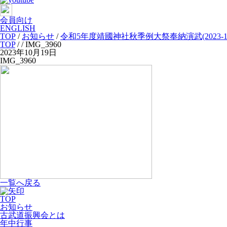
会員向け
ENGLISH
TOP
/
お知らせ
/
令和5年度靖國神社秋季例大祭奉納演武(2023-10
TOP
/
/ IMG_3960
2023年10月19日
IMG_3960
一覧へ戻る
TOP
お知らせ
古武道振興会とは
年中行事