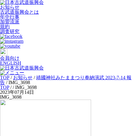
お知らせ
古武道振興会とは
年中行事
加盟流派
規約
調査研究
会員向け
ENGLISH
TOP
/
お知らせ
/
靖國神社みたままつり奉納演武 2023-7-14 報
告
/
IMG_3698
TOP
/
/ IMG_3698
2023年07月14日
IMG_3698