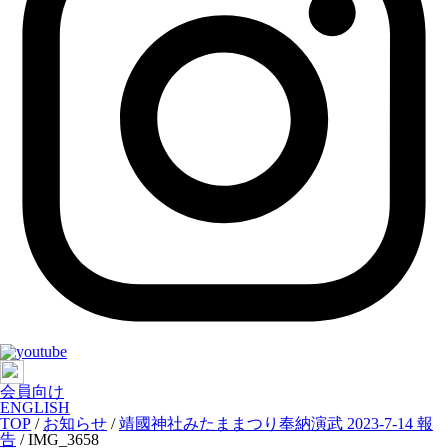
会員向け
ENGLISH
TOP
/
お知らせ
/
靖國神社みたままつり奉納演武 2023-7-14 報
告
/
IMG_3658