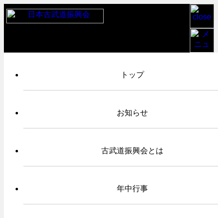
TOP
/
お知らせ
/
白峯神宮奉納古武道大会 2023-5-5 報告
/
IMG_3275
トップ
2023年05月05日
お知らせ
IMG_3275
古武道振興会とは
年中行事