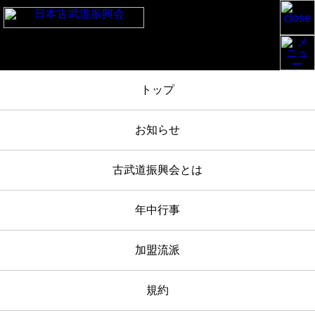
TOP
/
お知らせ
/
白峯神宮奉納古武道大会 2023-5-5 報告
/
IMG_3268
トップ
2023年05月05日
お知らせ
IMG_3268
古武道振興会とは
年中行事
加盟流派
規約