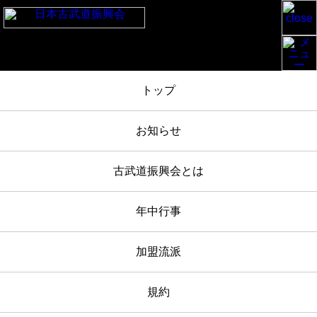
TOP
/
お知らせ
/
下鴨神社奉納古武道大会 2023-5-4 報告
/
IMG_3201
トップ
2023年05月04日
お知らせ
IMG_3201
古武道振興会とは
年中行事
加盟流派
規約