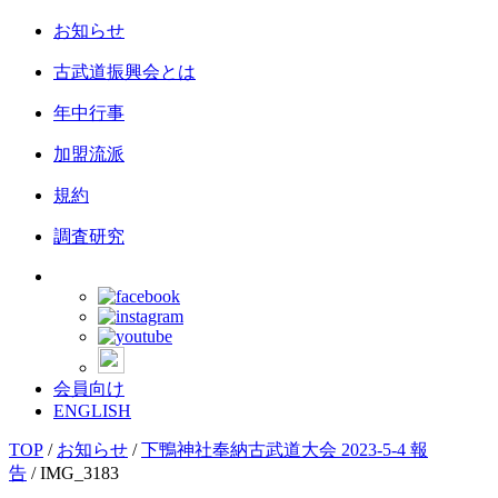
お知らせ
古武道振興会とは
年中行事
加盟流派
規約
調査研究
会員向け
ENGLISH
TOP
/
お知らせ
/
下鴨神社奉納古武道大会 2023-5-4 報
告
/
IMG_3183