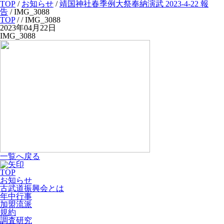
TOP
/
お知らせ
/
靖国神社春季例大祭奉納演武 2023-4-22 報
告
/
IMG_3088
TOP
/
/ IMG_3088
2023年04月22日
IMG_3088
一覧へ戻る
TOP
お知らせ
古武道振興会とは
年中行事
加盟流派
規約
調査研究