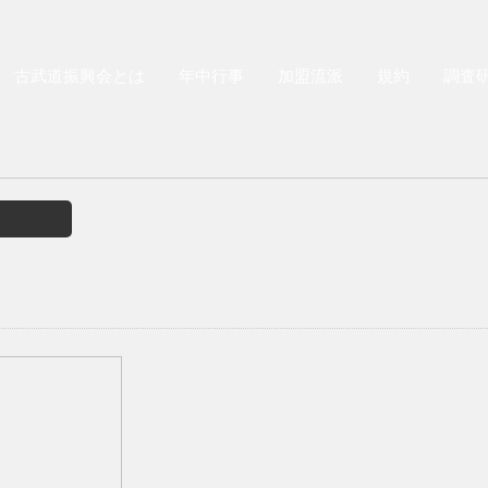
古武道振興会とは
年中行事
加盟流派
規約
調査