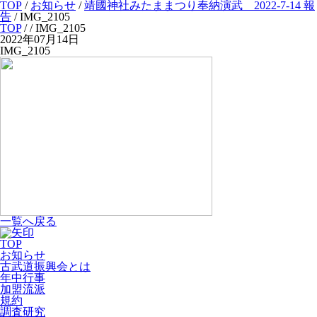
TOP
/
お知らせ
/
靖國神社みたままつり奉納演武 2022-7-14 報
告
/
IMG_2105
TOP
/
/ IMG_2105
2022年07月14日
IMG_2105
一覧へ戻る
TOP
お知らせ
古武道振興会とは
年中行事
加盟流派
規約
調査研究