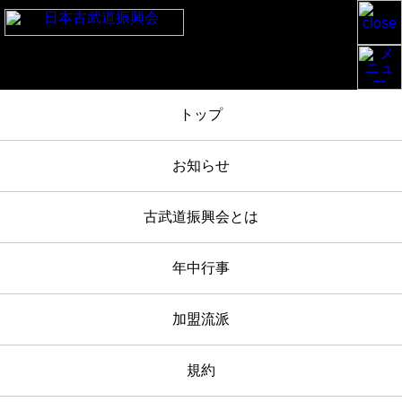
TOP
/
お知らせ
/
白峯神宮奉納古武道大会 2022-5-5 報告
/
IMG_1924
トップ
2022年05月05日
お知らせ
IMG_1924
古武道振興会とは
年中行事
加盟流派
規約