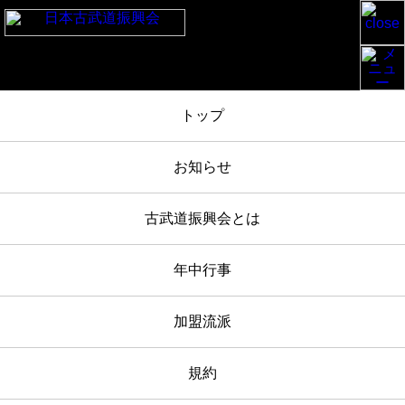
TOP
/
お知らせ
/
下鴨神社奉納古武道大会 2022-5-4 報告
/
IMG_1891
トップ
2022年05月04日
お知らせ
IMG_1891
古武道振興会とは
年中行事
加盟流派
規約