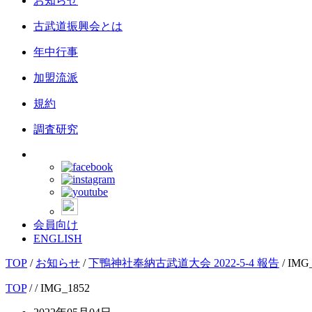
お知らせ
古武道振興会とは
年中行事
加盟流派
規約
調査研究
会員向け
ENGLISH
TOP
/
お知らせ
/
下鴨神社奉納古武道大会 2022-5-4 報告
/
IMG
TOP
/
/ IMG_1852