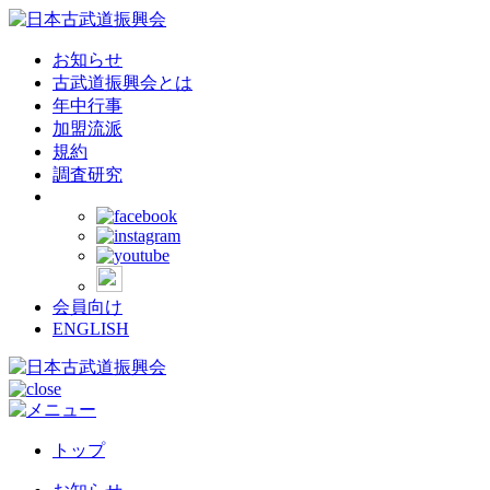
お知らせ
古武道振興会とは
年中行事
加盟流派
規約
調査研究
会員向け
ENGLISH
トップ