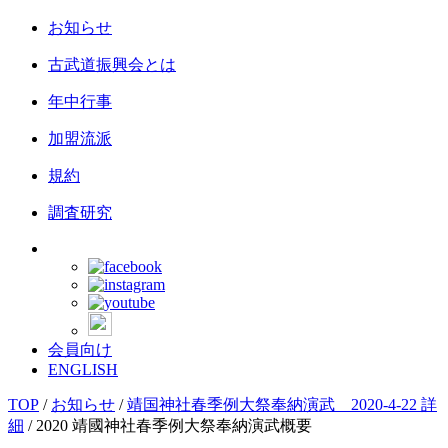
お知らせ
古武道振興会とは
年中行事
加盟流派
規約
調査研究
会員向け
ENGLISH
TOP
/
お知らせ
/
靖国神社春季例大祭奉納演武 2020-4-22 詳
細
/
2020 靖國神社春季例大祭奉納演武概要