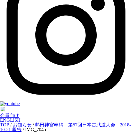
会員向け
ENGLISH
TOP
/
お知らせ
/
熱田神宮奉納 第57回日本古武道大会 2018-
10-21 報告
/
IMG_7045