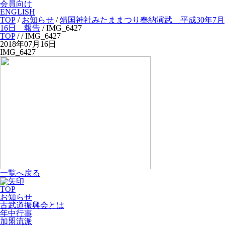
会員向け
ENGLISH
TOP
/
お知らせ
/
靖国神社みたままつり奉納演武 平成30年7月
16日 報告
/
IMG_6427
TOP
/
/ IMG_6427
2018年07月16日
IMG_6427
一覧へ戻る
TOP
お知らせ
古武道振興会とは
年中行事
加盟流派