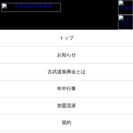
TOP
/
お知らせ
/
白峯神宮奉納古武道大会 2018-5-5 報告
/
IMG_6373
トップ
2018年05月05日
お知らせ
IMG_6373
古武道振興会とは
年中行事
加盟流派
規約