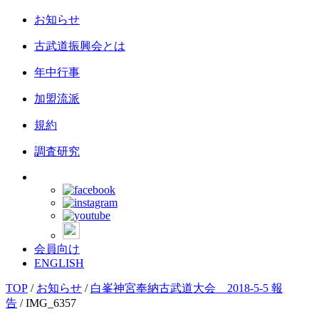
お知らせ
古武道振興会とは
年中行事
加盟流派
規約
調査研究
会員向け
ENGLISH
TOP
/
お知らせ
/
白峯神宮奉納古武道大会 2018-5-5 報
告
/
IMG_6357