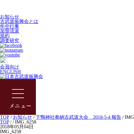
お知らせ
古武道振興会とは
年中行事
加盟流派
規約
調査研究
会員向け
ENGLISH
TOP
/
お知らせ
/
下鴨神社奉納古武道大会 2018-5-4 報告
/
IMG
TOP
/
/ IMG_6258
2018年05月04日
IMG_6258