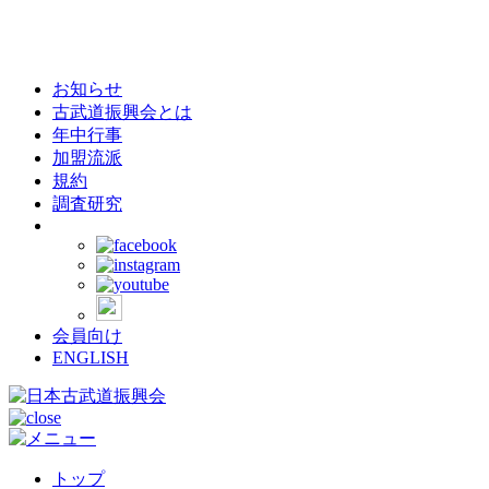
お知らせ
古武道振興会とは
年中行事
加盟流派
規約
調査研究
会員向け
ENGLISH
トップ