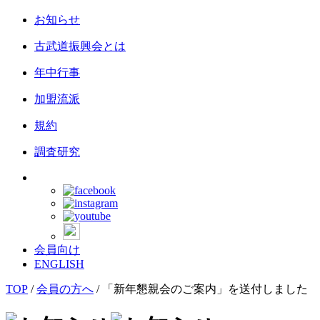
お知らせ
古武道振興会とは
年中行事
加盟流派
規約
調査研究
会員向け
ENGLISH
TOP
/
会員の方へ
/
「新年懇親会のご案内」を送付しました