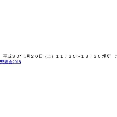
平成３０年1月２０日（土）１１：３０〜１３：３０ 場所 ホテ
懇親会2018