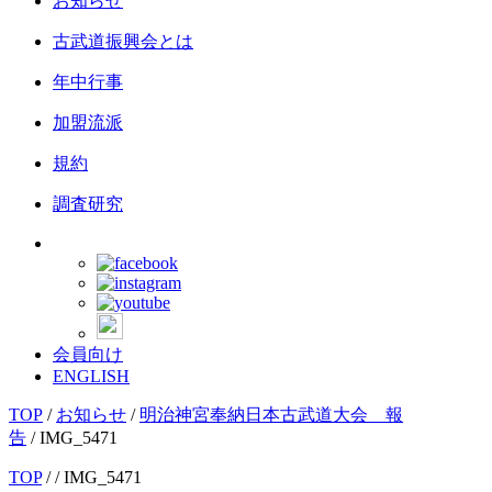
お知らせ
古武道振興会とは
年中行事
加盟流派
規約
調査研究
会員向け
ENGLISH
TOP
/
お知らせ
/
明治神宮奉納日本古武道大会 報
告
/
IMG_5471
TOP
/
/ IMG_5471