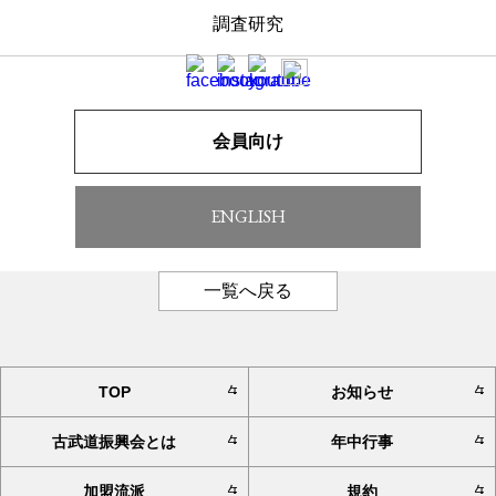
調査研究
遅くなりましたが、令和4年度明治神宮奉納日本古武道大会
の流派ごとの演武の様子をYouTubeにアップ致しましたの
で、ご覧ください。
https://www.youtube.com/@kobudo.shinkokai
令和4年度明治神宮奉納日本古武道大会順番表
2022明治神
会員向け
宮順番表
ENGLISH
一覧へ戻る
TOP
お知らせ
古武道振興会とは
年中行事
加盟流派
規約