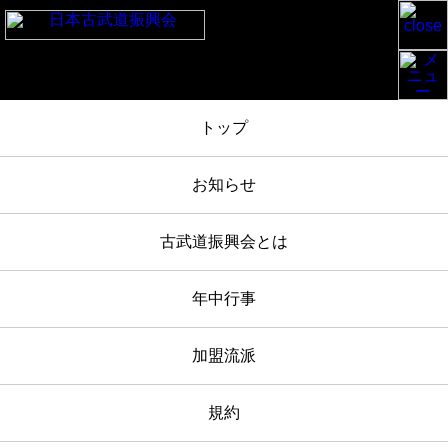
TOP
/
お知らせ
/
令和4年度明治神宮奉納日本古武道大会 スライドショーがご覧になれます
トップ
お知らせ
古武道振興会とは
2024年01月23日
お知らせ
年中行事
令和4年度明治神宮奉納日本古武道
加盟流派
大会 スライドショーがご覧にな
れます
規約