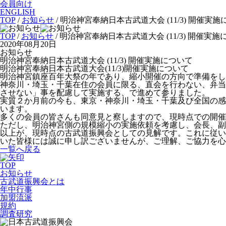
会員向け
ENGLISH
TOP
/
お知らせ
/
明治神宮奉納日本古武道大会 (11/3) 開催実
TOP
/
お知らせ
/ 明治神宮奉納日本古武道大会 (11/3) 開催実
2020年08月20日
お知らせ
明治神宮奉納日本古武道大会 (11/3) 開催実施について
明治神宮奉納日本古武道大会(11/3)開催実施について
明治神宮鎮座百年大祭の年であり、縮小開催の方向で準備をし
神奈川・埼玉・千葉在住の会員に限る、直会を行わない、弁当
させない」事を配慮して実施する、で進めて参りました。
実質２か月前の今も、東京・神奈川・埼玉・千葉及び全国の感
います。
多くの会員の皆さんも同意見と察しますので、現時点での開催
ただし、明治神宮側の規模縮小の実施依頼を考慮し、会長、副
以上が、現時点の古武道振興会としての見解です。これに従い
いた皆様には誠に申し訳ございませんが、ご理解、ご協力を心
一覧へ戻る
TOP
お知らせ
古武道振興会とは
年中行事
加盟流派
規約
調査研究