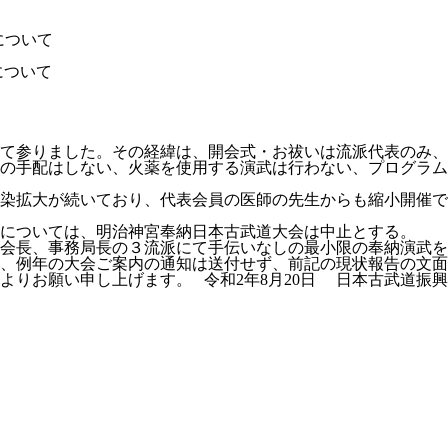
施について
施について
て参りました。その経緯は、開会式・お祓いは流派代表のみ、
の手配はしない、火薬を使用する演武は行わない、プログラム
染拡大が続いており、代表会員の医師の先生からも縮小開催で
については、
明治神宮奉納日本古武道大会は中止
とする。
会長、事務局長の３流派にて手伝いなしの最小限の奉納演武を
、例年の大会ご案内の通知は送付せず、前記の現状報告の文面
よりお願い申し上げます。 令和2年8月20日 日本古武道振