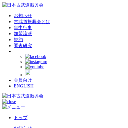
お知らせ
古武道振興会とは
年中行事
加盟流派
規約
調査研究
会員向け
ENGLISH
トップ