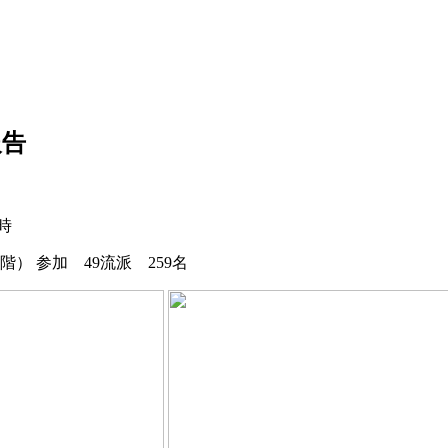
報告
時
 参加 49流派 259名