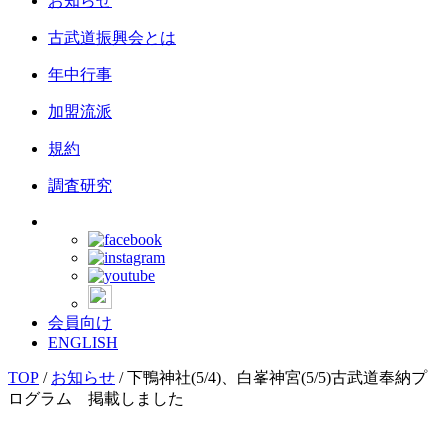
お知らせ
古武道振興会とは
年中行事
加盟流派
規約
調査研究
会員向け
ENGLISH
TOP
/
お知らせ
/
下鴨神社(5/4)、白峯神宮(5/5)古武道奉納プ
ログラム 掲載しました