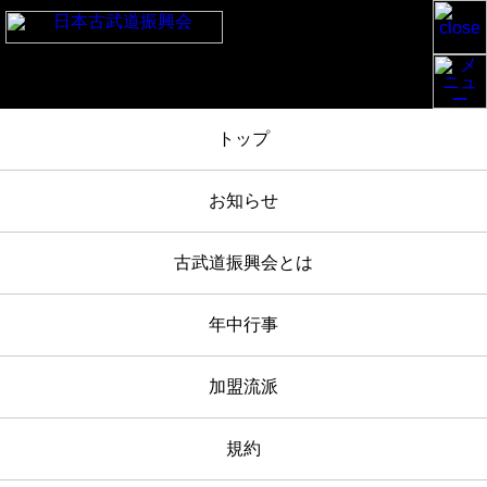
TOP
/
お知らせ
/
明治神宮奉納日本古武道大会 2023-11-3 報告
/
IMG_4131
トップ
2023年11月03日
お知らせ
IMG_4131
古武道振興会とは
年中行事
加盟流派
規約