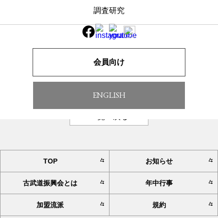
調査研究
下鴨神社(5/4)、白峯神宮(5/5)古武道奉納演武順番表を掲載
致します。注意事項等送付は、プログラムの印刷待ちですの
で、４月中旬には各流派代表者へ届く予定です。もう暫くお
待ち下さい。順番表を掲載しましたので、ご覧下さい。古武
道振興会事務局
2023下鴨神社順番表
2023白峯神宮順番
会員向け
表
ENGLISH
一覧へ戻る
TOP
お知らせ
古武道振興会とは
年中行事
加盟流派
規約