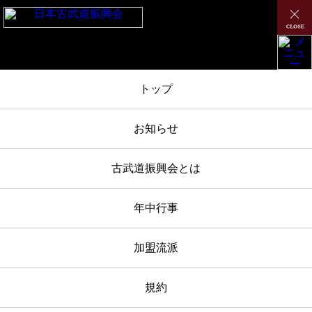
TOP
/
お知らせ
/
下鴨神社(5/4)、白峯神宮(5/5)古武道奉納演武 順番表を掲載致しました
トップ
お知らせ
古武道振興会とは
2023年03月30日
お知らせ
年中行事
下鴨神社(5/4)、白峯神宮(5/5)古武
加盟流派
道奉納演武 順番表を掲載致しま
した
規約