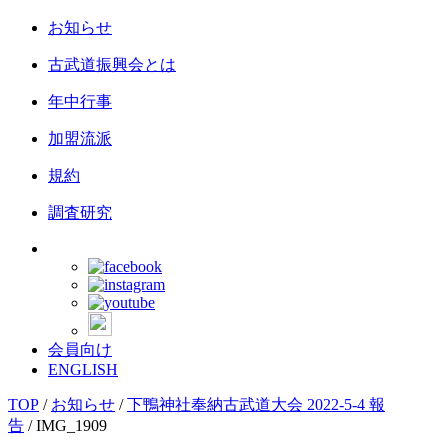
お知らせ
古武道振興会とは
年中行事
加盟流派
規約
調査研究
会員向け
ENGLISH
TOP
/
お知らせ
/
下鴨神社奉納古武道大会 2022-5-4 報
告
/
IMG_1909