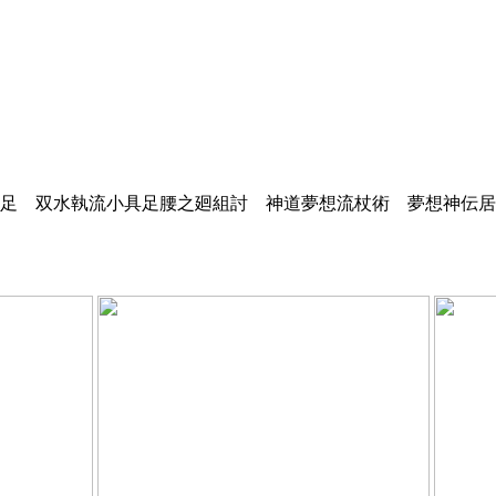
足 双水執流小具足腰之廻組討 神道夢想流杖術 夢想神伝居