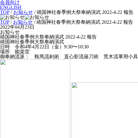
会員向け
ENGLISH
TOP
/
お知らせ
/
靖国神社春季例大祭奉納演武 2022-4-22 報告
TOP
/
お知らせ
/ 靖国神社春季例大祭奉納演武 2022-4-22 報告
2022年04月23日
お知らせ
靖国神社春季例大祭奉納演武 2022-4-22 報告
靖国神社春季例大祭奉納演武
日時 令和4年4月22日（金）9:30〜10:30
場所 能楽堂
御奉納流派： 鞍馬流剣術 直心影流薙刀術 荒木流軍用小具