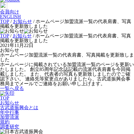
会員向け
ENGLISH
TOP
/
お知らせ
/
ホームページ加盟流派一覧の代表肩書、写真
掲載を更新致しました
TOP
/
お知らせ
/ ホームページ加盟流派一覧の代表肩書、写真
掲載を更新致しました
2021年11月22日
お知らせ
ホームページ加盟流派一覧の代表肩書、写真掲載を更新致しま
した
ホームページに掲載されている加盟流派一覧のページを更新い
たしました。 創立85周年記念誌記載の流派代表肩書を今回掲
載しました。 また、代表者の写真も更新致しましたのでご確
認下さい。 連絡先等変更点がありましたら、古武道振興会事
務局までメールでご連絡をお願い申し上げます。
一覧へ戻る
TOP
お知らせ
古武道振興会とは
年中行事
加盟流派
規約
調査研究